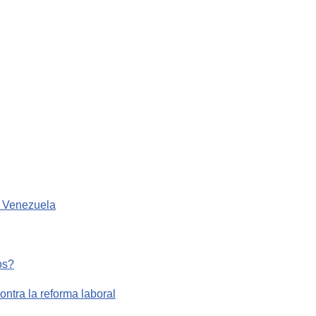
r Venezuela
os?
ntra la reforma laboral