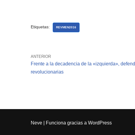
Etiquetas:
REVMEN2016
ANTERIOR
Frente a la decadencia de la «izquierda», defen
revolucionarias
Neve
| Funciona gracias a
WordPress