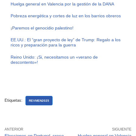
Huelga general en Valencia por la gestión de la DANA
Pobreza energética y cortes de luz en los barrios obreros
¡Paremos el genocidio palestino!
EE.UU.: El “gran proyecto de ley” de Trump: Regalo a los
ricos y preparación para la guerra
Reino Unido: ¡Si, necesitamos un «verano de
descontento»!
Etiquetas:
REVMEN2025
ANTERIOR
SIGUIENTE
Elecciones en Portugal, crece
Huelga general en Valencia