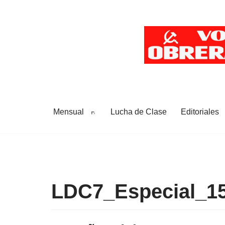
Saltar
al
contenido
Mensual
Lucha de Clase
Editoriales
LDC7_Especial_1