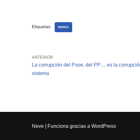
Etiquetas:
MAR24
ANTERIOR
La corrupción del Psoe, del PP… es la corrupció
sistema
Neve
| Funciona gracias a
WordPress