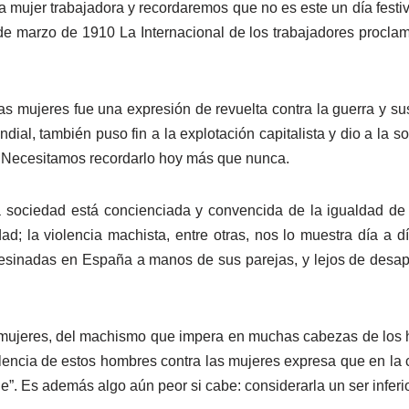
a mujer trabajadora y recordaremos que no es este un día festiv
e marzo de 1910 La Internacional de los trabajadores proclamó
as mujeres fue una expresión de revuelta contra la guerra y s
mundial, también puso fin a la explotación capitalista y dio a l
. Necesitamos recordarlo hoy más que nunca.
 la sociedad está concienciada y convencida de la igualdad d
d; la violencia machista, entre otras, nos lo muestra día a d
asesinadas en España a manos de sus parejas, y lejos de desa
mujeres, del machismo que impera en muchas cabezas de los h
lencia de estos hombres contra las mujeres expresa que en l
e”. Es además algo aún peor si cabe: considerarla un ser inferio