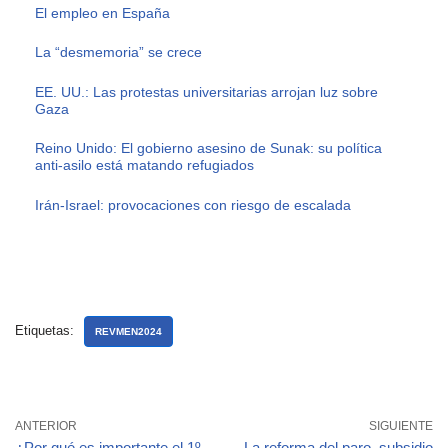
El empleo en España
La “desmemoria” se crece
EE. UU.: Las protestas universitarias arrojan luz sobre
Gaza
Reino Unido: El gobierno asesino de Sunak: su política
anti-asilo está matando refugiados
Irán-Israel: provocaciones con riesgo de escalada
Etiquetas:
REVMEN2024
ANTERIOR
SIGUIENTE
¿Por qué es importante el 1º
La reforma del paro, subsidio