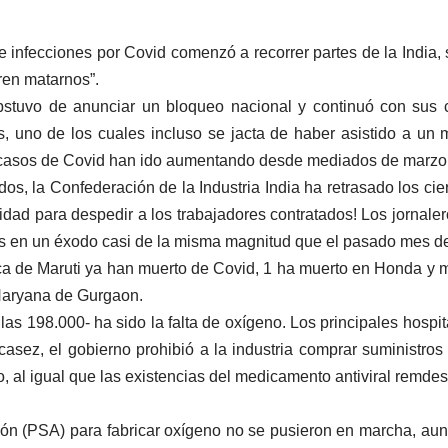
nfecciones por Covid comenzó a recorrer partes de la India, se
ren matarnos”.
stuvo de anunciar un bloqueo nacional y continuó con sus
s, uno de los cuales incluso se jacta de haber asistido a un 
os casos de Covid han ido aumentando desde mediados de marzo
s, la Confederación de la Industria India ha retrasado los cie
dad para despedir a los trabajadores contratados! Los jornale
os en un éxodo casi de la misma magnitud que el pasado mes d
ica de Maruti ya han muerto de Covid, 1 ha muerto en Honda y
 Haryana de Gurgaon.
las 198.000- ha sido la falta de oxígeno. Los principales hospit
asez, el gobierno prohibió a la industria comprar suministros
 al igual que las existencias del medicamento antiviral remdes
ión (PSA) para fabricar oxígeno no se pusieron en marcha, au