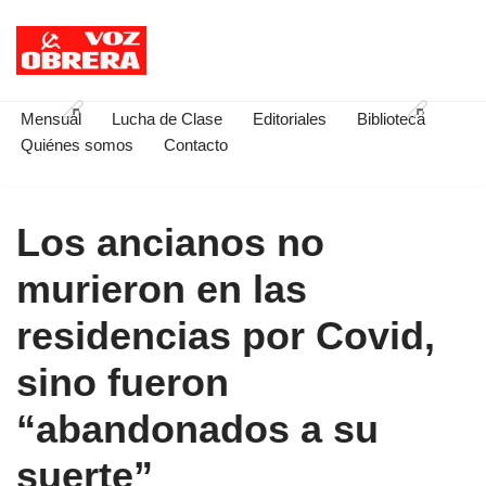
Saltar
al
contenido
Mensual
Lucha de Clase
Editoriales
Biblioteca
Quiénes somos
Contacto
Los ancianos no
murieron en las
residencias por Covid,
sino fueron
“abandonados a su
suerte”