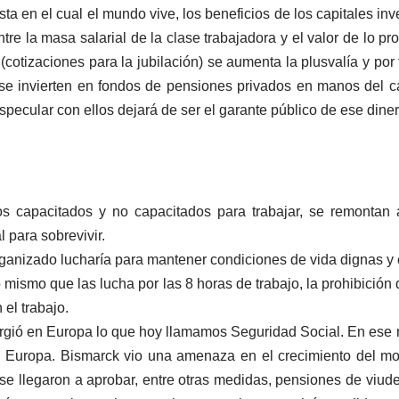
a en el cual el mundo vive, los beneficios de los capitales inv
ntre la masa salarial de la clase trabajadora y el valor de lo 
 (cotizaciones para la jubilación) se aumenta la plusvalía y por
n se invierten en fondos de pensiones privados en manos del cap
pecular con ellos dejará de ser el garante público de ese diner
os capacitados y no capacitados para trabajar, se remonta
l para sobrevivir.
organizado lucharía para mantener condiciones de vida dignas y 
o mismo que las lucha por las 8 horas de trabajo, la prohibición d
 el trabajo.
urgió en Europa lo que hoy llamamos Seguridad Social. En ese
n Europa. Bismarck vio una amenaza en el crecimiento del mo
e llegaron a aprobar, entre otras medidas, pensiones de viude