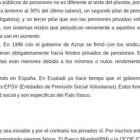
s públicos de pensiones no es diferente al resto del planeta, p
ja (entorno al 30% del último salario), un segundo pilar de pe
igatoria), y un tercer pilar que son las pensiones privadas vo
, son sistemas mixtos que perjudican seriamente a aquellos se
ia van en aumento.
. En 1996 con el gobierno de Aznar se firmó con los sindica
gieran obligatoriamente hacia fondos privados de pensiones. E
stas eran menores debido a los mínimos o nulos rendimientos
nando en España. En Euskadi ya hace tiempo que el gobiern
 EPSV (Entidades de Previsión Social Voluntarias). Estos fon
d social y son especificas del País Vasco.
s sea inviable y por el contrario los privados sí. Por muchos e
emostrado siempre falsos. El Banco Mundial(BM) y la OCDE (O