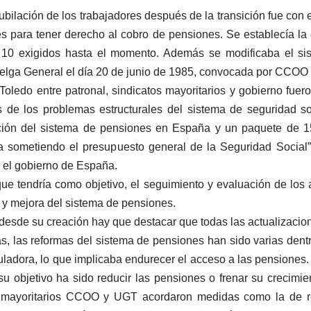
ubilación de los trabajadores después de la transición fue con 
 para tener derecho al cobro de pensiones. Se establecía la 
 10 exigidos hasta el momento. Además se modificaba el sis
uelga General el día 20 de junio de 1985, convocada por CCOO 
ledo entre patronal, sindicatos mayoritarios y gobierno fuer
s de los problemas estructurales del sistema de seguridad s
ción del sistema de pensiones en España y un paquete de 1
aba sometiendo el presupuesto general de la Seguridad Soci
n el gobierno de España.
 tendría como objetivo, el seguimiento y evaluación de los 
y mejora del sistema de pensiones.
desde su creación hay que destacar que todas las actualizacio
tas, las reformas del sistema de pensiones han sido varias den
guladora, lo que implicaba endurecer el acceso a las pensione
u objetivo ha sido reducir las pensiones o frenar su crecimi
s mayoritarios CCOO y UGT acordaron medidas como la de re