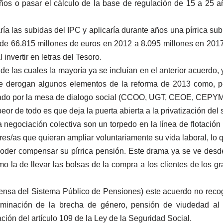
ños o pasar el cálculo de la base de regulación de 15 a 25 
a las subidas del IPC y aplicaría durante años una pírrica sub
 de 66.815 millones de euros en 2012 a 8.095 millones en 2017
invertir en letras del Tesoro.
de las cuales la mayoría ya se incluían en el anterior acuerdo,
se derogan algunos elementos de la reforma de 2013 como, por
zado por la mesa de dialogo social (CCOO, UGT, CEOE, CEPYME 
eor de todo es que deja la puerta abierta a la privatización de
 negociación colectiva son un torpedo en la línea de flotaci
dores/as que quieran ampliar voluntariamente su vida laboral, l
 poder compensar su pírrica pensión. Este drama ya se ve de
o la de llevar las bolsas de la compra a los clientes de los 
nsa del Sistema Público de Pensiones) este acuerdo no recoge
liminación de la brecha de género, pensión de viudedad al 1
ción del artículo 109 de la Ley de la Seguridad Social.