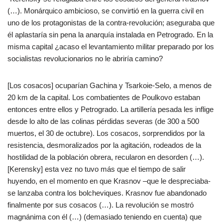
(…). Monárquico ambicioso, se convirtió en la guerra civil en
uno de los protagonistas de la contra-revolución; aseguraba que
él aplastaría sin pena la anarquía instalada en Petrogrado. En la
misma capital ¿acaso el levantamiento militar preparado por los
socialistas revolucionarios no le abriría camino?
[Los cosacos] ocuparían Gachina y Tsarkoie-Selo, a menos de
20 km de la capital. Los combatientes de Poulkovo estaban
entonces entre ellos y Petrogrado. La artillería pesada les inflige
desde lo alto de las colinas pérdidas severas (de 300 a 500
muertos, el 30 de octubre). Los cosacos, sorprendidos por la
resistencia, desmoralizados por la agitación, rodeados de la
hostilidad de la población obrera, recularon en desorden (…).
[Kerensky] esta vez no tuvo más que el tiempo de salir
huyendo, en el momento en que Krasnov –que le despreciaba-
se lanzaba contra los bolcheviques. Krasnov fue abandonado
finalmente por sus cosacos (…). La revolución se mostró
magnánima con él (…) (demasiado teniendo en cuenta) que