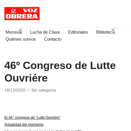
Saltar
al
contenido
Mensual
Lucha de Clase
Editoriales
Biblioteca
Quiénes somos
Contacto
46º Congreso de Lutte
Ouvriére
18/12/2020
Sin categoría
El 46° congreso de “Lutte Ouvrière”
Actualidad del marxismo