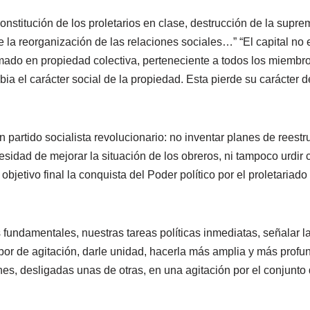
onstitución de los proletarios en clase, destrucción de la supre
e la reorganización de las relaciones sociales…” “El capital no 
ormado en propiedad colectiva, perteneciente a todos los miembr
a el carácter social de la propiedad. Esta pierde su carácter de
n partido socialista revolucionario: no inventar planes de reest
cesidad de mejorar la situación de los obreros, ni tampoco urdir
r objetivo final la conquista del Poder político por el proletariad
fundamentales, nuestras tareas políticas inmediatas, señalar l
or de agitación, darle unidad, hacerla más amplia y más profunda
es, desligadas unas de otras, en una agitación por el conjunto 