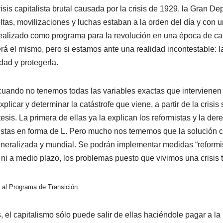
sis capitalista brutal causada por la crisis de 1929, la Gran D
ueltas, movilizaciones y luchas estaban a la orden del día y co
 realizado como programa para la revolución en una época de ca
á el mismo, pero si estamos ante una realidad incontestable: la
dad y protegerla.
uando no tenemos todas las variables exactas que intervienen 
plicar y determinar la catástrofe que viene, a partir de la crisi
s. La primera de ellas ya la explican los reformistas y la dere
tas en forma de L. Pero mucho nos tememos que la solución capi
eralizada y mundial. Se podrán implementar medidas “reformis
 ni a medio plazo, los problemas puesto que vivimos una crisis t
al Programa de Transición.
 el capitalismo sólo puede salir de ellas haciéndole pagar a la 