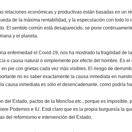
 las relaciones económicas y productivas están basadas en un r
queda de la máxima rentabilidad, y la especulación con todo lo i
ato. El sentido común está desaparecido, se pone continuamente 
mana y el planeta.
na enfermedad el Covid-19, nos ha mostrado la fragilidad de la s
ia o causa natural o simplemente por efecto del hombre. Es el e
n pie con grietas cada vez más visibles. El riesgo de derrumbe 
importante no es saber exactamente la causa inmediata en nuestro
ue la causa inmediata es sólo el desencadenante, como podría ha
n del Estado, pactos de la Moncloa etc., porque es imposible, p
ere Podemos e IU. Está claro que es la propia burguesía la que
tas del reformismo e intervención del Estado.