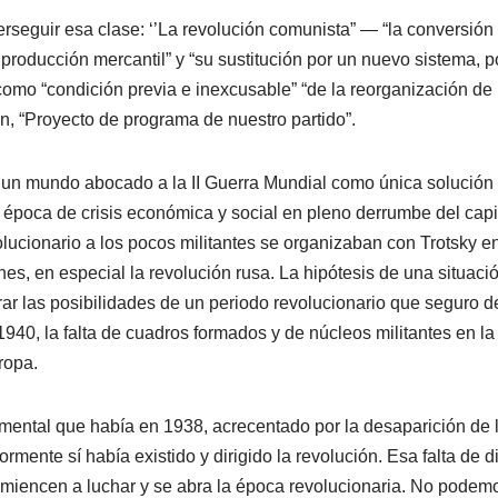
erseguir esa clase: ‘’La revolución comunista” — “la conversión
 producción mercantil” y “su sustitución por un nuevo sistema, 
 como “condición previa e inexcusable” “de la reorganización de 
in, “Proyecto de programa de nuestro partido”.
un mundo abocado a la II Guerra Mundial como única solución a 
 época de crisis económica y social en pleno derrumbe del capi
lucionario a los pocos militantes se organizaban con Trotsky en
es, en especial la revolución rusa. La hipótesis de una situació
ar las posibilidades de un periodo revolucionario que seguro d
1940, la falta de cuadros formados y de núcleos militantes en la 
uropa.
mental que había en 1938, acrecentado por la desaparición de l
iormente sí había existido y dirigido la revolución. Esa falta de 
miencen a luchar y se abra la época revolucionaria. No podemo