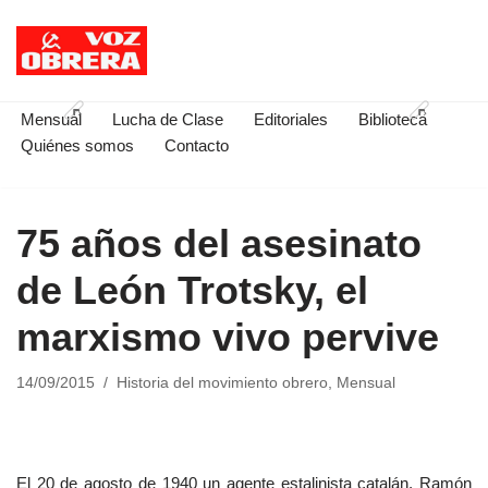
Saltar
al
contenido
Mensual
Lucha de Clase
Editoriales
Biblioteca
Quiénes somos
Contacto
75 años del asesinato
de León Trotsky, el
marxismo vivo pervive
14/09/2015
Historia del movimiento obrero
,
Mensual
El 20 de agosto de 1940 un agente estalinista catalán, Ramón