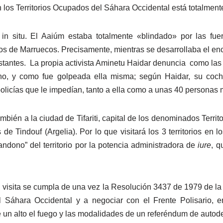
 los Territorios Ocupados del Sáhara Occidental está totalment
n situ. El Aaiúm estaba totalmente «blindado» por las fuer
os de Marruecos. Precisamente, mientras se desarrollaba el encu
stantes. La propia activista Aminetu Haidar denuncia como la
iano, y como fue golpeada ella misma; según Haidar, su co
policías que le impedían, tanto a ella como a unas 40 personas 
ién a la ciudad de Tifariti, capital de los denominados Territo
 Tindouf (Argelia). Por lo que visitará los 3 territorios en 
andono” del territorio por la potencia administradora de
iure
, q
 visita se cumpla de una vez la Resolución 3437 de 1979 de l
l Sáhara Occidental y a negociar con el Frente Polisario, e
e un alto el fuego y las modalidades de un referéndum de autod