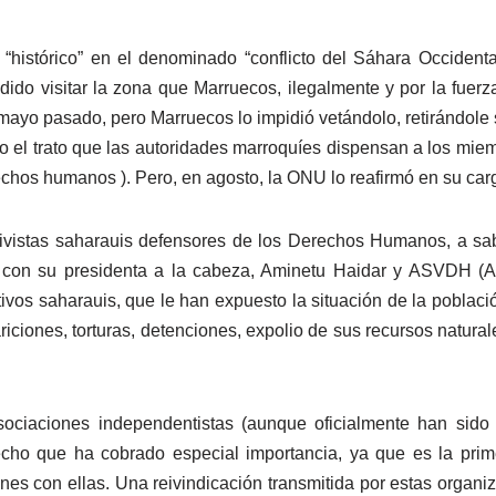
“histórico” en el denominado “conflicto del Sáhara Occidenta
o visitar la zona que Marruecos, ilegalmente y por la fuerza
n mayo pasado, pero Marruecos lo impidió vetándolo, retirándole
lo el trato que las autoridades marroquíes dispensan a los m
echos humanos ). Pero, en agosto, la ONU lo reafirmó en su car
ctivistas saharauis defensores de los Derechos Humanos, a sa
on su presidenta a la cabeza, Aminetu Haidar y ASVDH (As
ivos
saharauis, que le han expuesto la situación de la població
iones, torturas, detenciones, expolio de sus recursos naturales,
ociaciones independentistas (aunque oficialmente han sido
echo que ha cobrado especial importancia, ya que es la pri
nes con ellas. Una reivindicación transmitida por estas organ