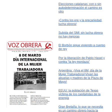
Elecciones catalanas: con o sin
autodeterminación el camino es
otro
¡Contra los ere y la precariedad,
lucha obrera!
Subida del SMI: sin lucha obrera
no hay mejoras
El Borbón sigue viviendo a cuerpo
de rey
Por la liberación de Pablo Hasel y
contra “la ley mordaza”
Argentina: ¡Viva el 8M, día de la
Mujer Trabajadora!¡Vivan las
abuelas y madres de la Plaza de
Mayo!
EEUU: la población de Texas
víctima de los capitalistas de la
energía
Gran Bretaña: lo que se necesita
es un camino obrero hacia la