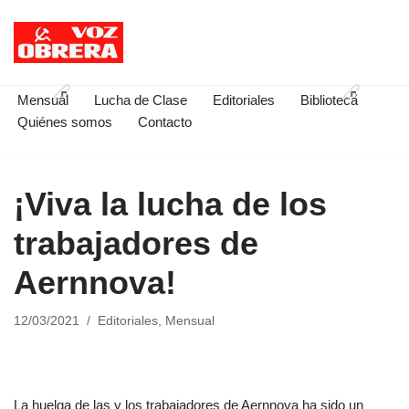
Saltar
al
contenido
Mensual
Lucha de Clase
Editoriales
Biblioteca
Quiénes somos
Contacto
¡Viva la lucha de los
trabajadores de
Aernnova!
12/03/2021
Editoriales
,
Mensual
La huelga de las y los trabajadores de Aernnova ha sido un