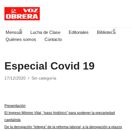
Saltar
al
contenido
Mensual
Lucha de Clase
Editoriales
Biblioteca
Quiénes somos
Contacto
Especial Covid 19
17/12/2020
Sin categoría
Presentación
El Ingreso Mínimo Vital, “paso histórico” para sostener la precariedad
capitalista
De la derogación “íntegra” de la reforma laboral, a la derogación a plazos