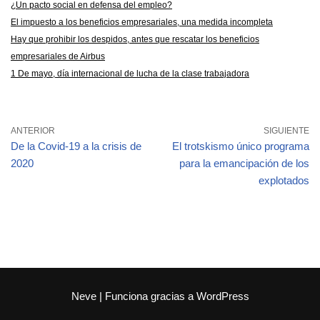
¿Un pacto social en defensa del empleo?
El impuesto a los beneficios empresariales, una medida incompleta
Hay que prohibir los despidos, antes que rescatar los beneficios
empresariales de Airbus
1 De mayo, día internacional de lucha de la clase trabajadora
ANTERIOR
SIGUIENTE
De la Covid-19 a la crisis de
El trotskismo único programa
2020
para la emancipación de los
explotados
Neve
| Funciona gracias a
WordPress