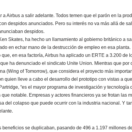
a Airbus a salir adelante. Todos temen que el parón en la prod
a con despidos anunciados. Pero su interés no va más allá de sal
 anunciaban despidos.
Ken Skates, ha hecho un llamamiento al gobierno británico a sa
dado en echar mano de la destrucción de empleo en esa planta.
o que, en esa factoría, Airbus ha aplicado un ERTE a 3.200 de 
que ha denunciado el sindicato Unite Union. Mientras que por ot
ana (Wing of Tomorrow), que considera el proyecto más importa
on quien lleve a cabo el desarrollo del prototipo con vistas a qu
 Partridge, “es el mayor programa de investigación y tecnología
 que notable. Empresas y actores financieros ya se frotan las 
a del colapso que puede ocurrir con la industria nacional. Y ta
lante.
s beneficios se duplicaban, pasando de 496 a 1.197 millones de