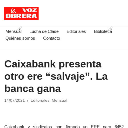
Saltar
al
contenido
Mensual
Lucha de Clase
Editoriales
Biblioteca
Quiénes somos
Contacto
Caixabank presenta
otro ere “salvaje”. La
banca gana
14/07/2021
Editoriales
,
Mensual
Caixabank y sindicatos han firmado un ERE para 6452