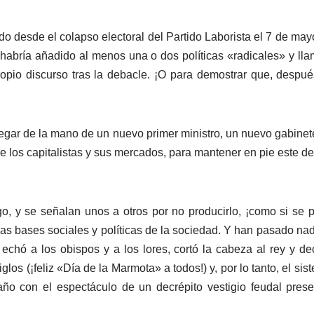
o desde el colapso electoral del Partido Laborista el 7 de ma
habría añadido al menos una o dos políticas «radicales» y lla
opio discurso tras la debacle. ¡O para demostrar que, después
legar de la mano de un nuevo primer ministro, un nuevo gabine
 de los capitalistas y sus mercados, para mantener en pie este
o, y se señalan unos a otros por no producirlo, ¡como si se pu
as bases sociales y políticas de la sociedad. Y han pasado n
chó a los obispos y a los lores, cortó la cabeza al rey y de
glos (¡feliz «Día de la Marmota» a todos!) y, por lo tanto, el s
ño con el espectáculo de un decrépito vestigio feudal prese