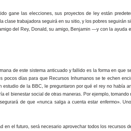
tido gane las elecciones, sus proyectos de ley están prede
 la clase trabajadora seguirá en su sitio, y los pobres seguirá
l amigo del Rey, Donald, su amigo, Benjamin —y con la ayuda en
emana de este sistema anticuado y fallido es la forma en que 
 unos pocos días para que Recursos Inhumanos se te echen enci
 estudio de la BBC, le preguntaron por qué el rey no había a
aría el bienestar social de otras maneras. Por ejemplo, tomand
asegurará de que «nunca salga a cuenta estar enfermo». Uno
 en el futuro, será necesario aprovechar todos los recursos 