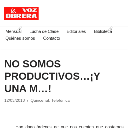
Saltar
al
contenido
Mensual
Lucha de Clase
Editoriales
Biblioteca
Quiénes somos
Contacto
NO SOMOS
PRODUCTIVOS…¡Y
UNA M…!
12/03/2013
Quincenal
,
Telefónica
Han dado órdenes de que nos cuenten que costamos