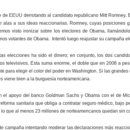
de EEUU derrotando al candidato republicano Mitt Romney. Es
alas a sus ideas reaccionarias. Romney, cuyas posiciones gi
emos visto ironizar sobre los electores de Obama, llamándolos
anos votantes de Obama. Intentó luego reajustar su campaña ele
s elecciones ha sido el dinero; en conjunto, los dos candid
os televisivos. Esta suma enorme, el doble que en 2008 a pes
 para elegir el color del poder en Washington. Si las grandes
es viene bien a la burguesía norteamericana.
 apoyo del banco Goldman Sachs y Obama con el de Micro
reforma sanitaria que obliga a contratar seguro médico, bajo
lo que al menos 23 millones de norteamericanos quedan sin co
campaña intentando moderar las declaraciones más reaccion