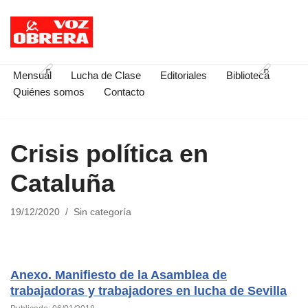
Saltar
al
contenido
Mensual
Lucha de Clase
Editoriales
Biblioteca
Quiénes somos
Contacto
Crisis política en
Cataluña
19/12/2020
Sin categoría
Anexo. Manifiesto de la Asamblea de
trabajadoras y trabajadores en lucha de Sevilla