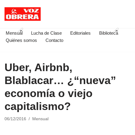
Saltar
al
contenido
Mensual
Lucha de Clase
Editoriales
Biblioteca
Quiénes somos
Contacto
Uber, Airbnb,
Blablacar… ¿“nueva”
economía o viejo
capitalismo?
06/12/2016
Mensual