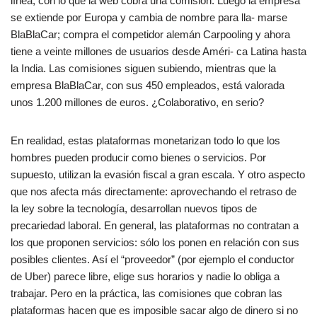
línea, con lo que la web cobra una comisión. Luego la empresa
se extiende por Europa y cambia de nombre para lla- marse
BlaBlaCar; compra el competidor alemán Carpooling y ahora
tiene a veinte millones de usuarios desde Améri- ca Latina hasta
la India. Las comisiones siguen subiendo, mientras que la
empresa BlaBlaCar, con sus 450 empleados, está valorada
unos 1.200 millones de euros. ¿Colaborativo, en serio?
En realidad, estas plataformas monetarizan todo lo que los
hombres pueden producir como bienes o servicios. Por
supuesto, utilizan la evasión fiscal a gran escala. Y otro aspecto
que nos afecta más directamente: aprovechando el retraso de
la ley sobre la tecnología, desarrollan nuevos tipos de
precariedad laboral. En general, las plataformas no contratan a
los que proponen servicios: sólo los ponen en relación con sus
posibles clientes. Así el “proveedor” (por ejemplo el conductor
de Uber) parece libre, elige sus horarios y nadie lo obliga a
trabajar. Pero en la práctica, las comisiones que cobran las
plataformas hacen que es imposible sacar algo de dinero si no