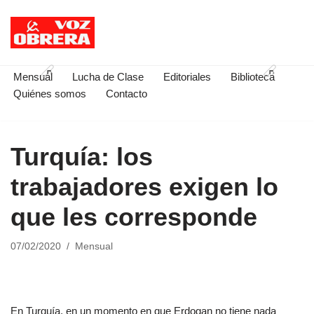
Saltar
al
contenido
Mensual
Lucha de Clase
Editoriales
Biblioteca
Quiénes somos
Contacto
Turquía: los
trabajadores exigen lo
que les corresponde
07/02/2020
Mensual
En Turquía, en un momento en que Erdogan no tiene nada