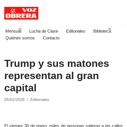
Saltar
al
contenido
Mensual
Lucha de Clase
Editoriales
Biblioteca
Quiénes somos
Contacto
Trump y sus matones
representan al gran
capital
05/02/2026
Editoriales
El viernes 30 de enero, miles de personas salieron a las calles