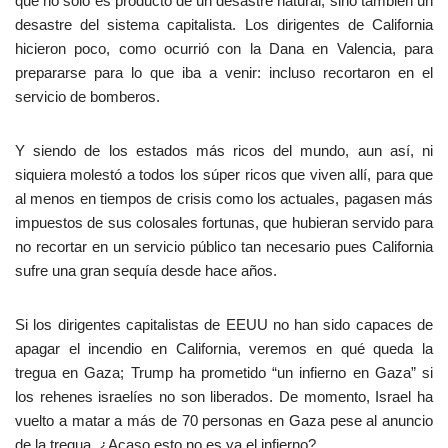
que no solo es producto de un desastre natural, sino también un
desastre del sistema capitalista. Los dirigentes de California
hicieron poco, como ocurrió con la Dana en Valencia, para
prepararse para lo que iba a venir: incluso recortaron en el
servicio de bomberos.
Y siendo de los estados más ricos del mundo, aun así, ni
siquiera molestó a todos los súper ricos que viven allí, para que
al menos en tiempos de crisis como los actuales, pagasen más
impuestos de sus colosales fortunas, que hubieran servido para
no recortar en un servicio público tan necesario pues California
sufre una gran sequía desde hace años.
Si los dirigentes capitalistas de EEUU no han sido capaces de
apagar el incendio en California, veremos en qué queda la
tregua en Gaza; Trump ha prometido “un infierno en Gaza” si
los rehenes israelíes no son liberados. De momento, Israel ha
vuelto a matar a más de 70 personas en Gaza pese al anuncio
de la tregua. ¿Acaso esto no es ya el infierno?