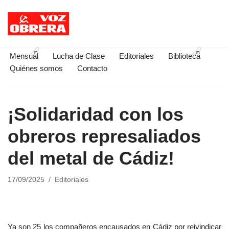
Saltar
al
contenido
Mensual
Lucha de Clase
Editoriales
Biblioteca
Quiénes somos
Contacto
¡Solidaridad con los
obreros represaliados
del metal de Cádiz!
17/09/2025
Editoriales
Ya son 25 los compañeros encausados en Cádiz por reivindicar