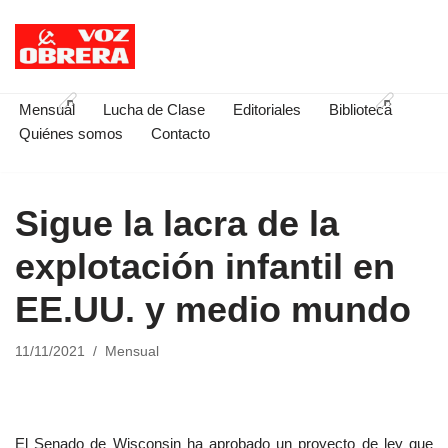
Saltar
al
contenido
Mensual
Lucha de Clase
Editoriales
Biblioteca
Quiénes somos
Contacto
Sigue la lacra de la
explotación infantil en
EE.UU. y medio mundo
11/11/2021
Mensual
El Senado de Wisconsin ha aprobado un proyecto de ley que