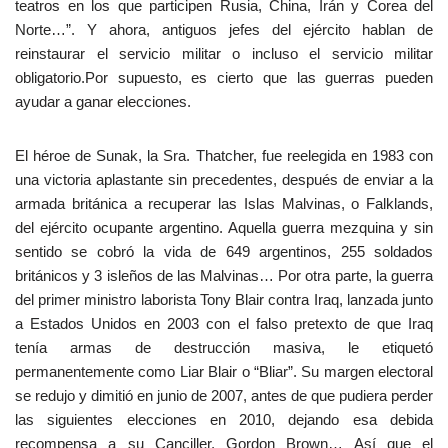
teatros en los que participen Rusia, China, Irán y Corea del
Norte…”. Y ahora, antiguos jefes del ejército hablan de
reinstaurar el servicio militar o incluso el servicio militar
obligatorio.Por supuesto, es cierto que las guerras pueden
ayudar a ganar elecciones.
El héroe de Sunak, la Sra. Thatcher, fue reelegida en 1983 con
una victoria aplastante sin precedentes, después de enviar a la
armada británica a recuperar las Islas Malvinas, o Falklands,
del ejército ocupante argentino. Aquella guerra mezquina y sin
sentido se cobró la vida de 649 argentinos, 255 soldados
británicos y 3 isleños de las Malvinas… Por otra parte, la guerra
del primer ministro laborista Tony Blair contra Iraq, lanzada junto
a Estados Unidos en 2003 con el falso pretexto de que Iraq
tenía armas de destrucción masiva, le etiquetó
permanentemente como Liar Blair o “Bliar”. Su margen electoral
se redujo y dimitió en junio de 2007, antes de que pudiera perder
las siguientes elecciones en 2010, dejando esa debida
recompensa a su Canciller, Gordon Brown… Así que el