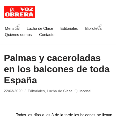
Saltar
al
contenido
Mensual
Lucha de Clase
Editoriales
Biblioteca
Quiénes somos
Contacto
Palmas y caceroladas
en los balcones de toda
España
22/03/2020
Editoriales
,
Lucha de Clase
,
Quincenal
Todos los días a las 8 de la tarde los balcones se llenan