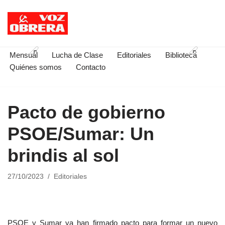
Saltar
al
contenido
Mensual
Lucha de Clase
Editoriales
Biblioteca
Quiénes somos
Contacto
Pacto de gobierno
PSOE/Sumar: Un
brindis al sol
27/10/2023
Editoriales
PSOE y Sumar ya han firmado pacto para formar un nuevo