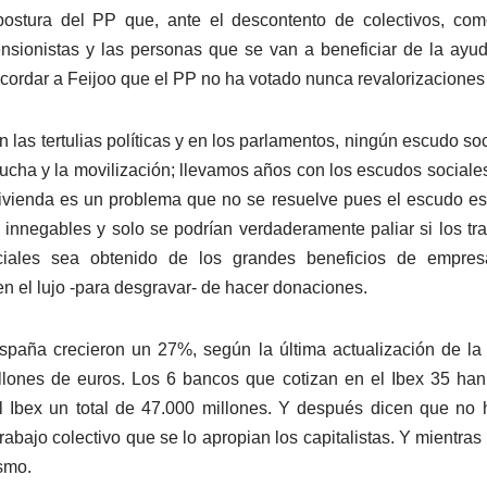
ostura del PP que, ante el descontento de colectivos, com
ionistas y las personas que se van a beneficiar de la ayuda
ecordar a Feijoo que el PP no ha votado nunca revalorizaciones
las tertulias políticas y en los parlamentos, ningún escudo soc
 lucha y la movilización; llevamos años con los escudos sociale
vienda es un problema que no se resuelve pues el escudo es 
 innegables y solo se podrían verdaderamente paliar si los t
ciales sea obtenido de los grandes beneficios de empres
 el lujo -para desgravar- de hacer donaciones.
paña crecieron un 27%, según la última actualización de la l
lones de euros. Los 6 bancos que cotizan en el Ibex 35 han
 Ibex un total de 47.000 millones. Y después dicen que no ha
rabajo colectivo que se lo apropian los capitalistas. Y mientra
ismo.