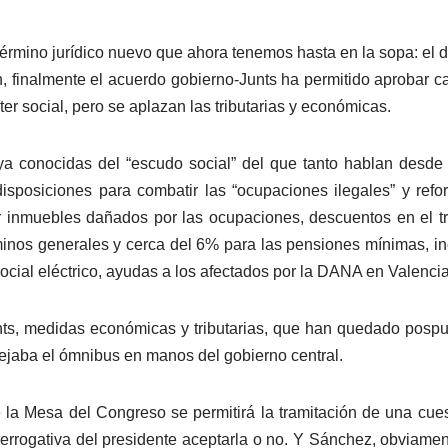
rmino jurídico nuevo que ahora tenemos hasta en la sopa: el d
 finalmente el acuerdo gobierno-Junts ha permitido aprobar c
ter social, pero se aplazan las tributarias y económicas.
 conocidas del “escudo social” del que tanto hablan desde l
sposiciones para combatir las “ocupaciones ilegales” y reforz
 inmuebles dañados por las ocupaciones, descuentos en el tr
inos generales y cerca del 6% para las pensiones mínimas, in
ocial eléctrico, ayudas a los afectados por la DANA en Valencia,
nts, medidas económicas y tributarias, que han quedado pospue
ejaba el ómnibus en manos del gobierno central.
e la Mesa del Congreso se permitirá la tramitación de una cue
rogativa del presidente aceptarla o no. Y Sánchez, obviamente