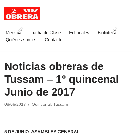
Saltar
al
contenido
Mensual
Lucha de Clase
Editoriales
Biblioteca
Quiénes somos
Contacto
Noticias obreras de
Tussam – 1° quincenal
Junio de 2017
08/06/2017
Quincenal
,
Tussam
5 DE JUNIO, ASAMBLEA GENERAL