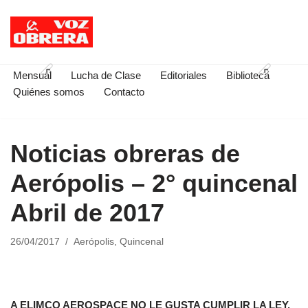
Saltar
al
contenido
Mensual
Lucha de Clase
Editoriales
Biblioteca
Quiénes somos
Contacto
Noticias obreras de
Aerópolis – 2° quincenal
Abril de 2017
26/04/2017
Aerópolis
,
Quincenal
A ELIMCO AEROSPACE NO LE GUSTA CUMPLIR LA LEY.