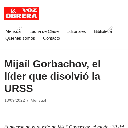
Saltar
al
contenido
Mensual
Lucha de Clase
Editoriales
Biblioteca
Quiénes somos
Contacto
Mijaíl Gorbachov, el
líder que disolvió la
URSS
18/09/2022
Mensual
El anuncio de la muerte de Mijaíl Gorbachov, el martes 30 del