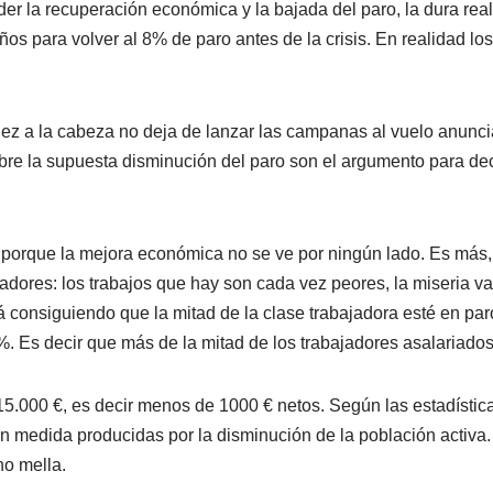
der la recuperación económica y la bajada del paro, la dura rea
ños para volver al 8% de paro antes de la crisis. En realidad l
z a la cabeza no deja de lanzar las campanas al vuelo anunciand
bre la supuesta disminución del paro son el argumento para dec
 porque la mejora económica no se ve por ningún lado. Es más,
jadores: los trabajos que hay son cada vez peores, la miseria va
tá consiguiendo que la mitad de la clase trabajadora esté en pa
. Es decir que más de la mitad de los trabajadores asalariados e
5.000 €, es decir menos de 1000 € netos. Según las estadística
an medida producidas por la disminución de la población activ
ho mella.