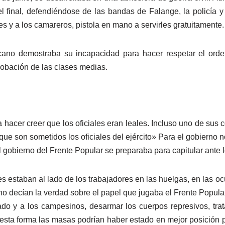
el final, defendiéndose de las bandas de Falange, la policía 
es y a los camareros, pistola en mano a servirles gratuitamente.
icano demostraba su incapacidad para hacer respetar el orden
obación de las clases medias.
a hacer creer que los oficiales eran leales. Incluso uno de s
 que son sometidos los oficiales del ejército» Para el gobierno
El gobierno del Frente Popular se preparaba para capitular ante l
s estaban al lado de los trabajadores en las huelgas, en las oc
no decían la verdad sobre el papel que jugaba el Frente Popular
ado y a los campesinos, desarmar los cuerpos represivos, trata
 esta forma las masas podrían haber estado en mejor posición pa