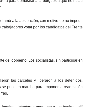
iobrera para demostrar a la burguesía que no hacía
.
o llamó a la abstención, con motivo de no impedir
 trabajadores votar por los candidatos del Frente
te del gobierno. Los socialistas, sin participar en
ieron las cárceles y liberaron a los detenidos.
s se puso en marcha para imponer la readmisión
rras.
legales ; intentaron oponerse a las huelgas allí