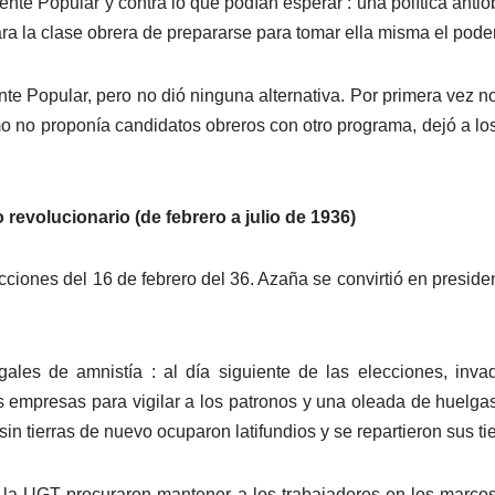
rente Popular y contra lo que podían esperar : una política ant
ara la clase obrera de prepararse para tomar ella misma el poder
nte Popular, pero no dió ninguna alternativa. Por primera vez n
o no proponía candidatos obreros con otro programa, dejó a los
o revolucionario (de febrero a julio de 1936)
cciones del 16 de febrero del 36. Azaña se convirtió en presiden
les de amnistía : al día siguiente de las elecciones, invad
 empresas para vigilar a los patronos y una oleada de huelga
n tierras de nuevo ocuparon latifundios y se repartieron sus tie
e la UGT procuraron mantener a los trabajadores en los marcos 