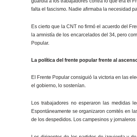
guardia a los trabajadores contra lo que era el F
falta el fascismo. Nadie afirmaba la necesidad p
Es cierto que la CNT no firmó el acuerdo del Fre
la amnistía de los encarcelados del 34, pero com
Popular.
La política del frente popular frente al ascens
El Frente Popular consiguió la victoria en las ele
el gobierno, lo sostenían.
Los trabajadores no esperaron las medidas lega
Espontáneamente se organizaron comités en las
de los despedidos. Los campesinos y jornaleros si
Los dirigentes de los partidos de izquierda y d