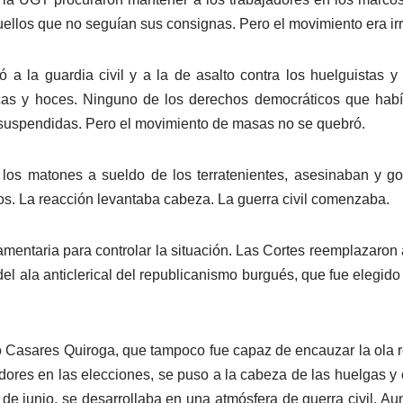
ellos que no seguían sus consignas. Pero el movimiento era irre
dó a la guardia civil y a la de asalto contra los huelguistas
as y hoces. Ninguno de los derechos democráticos que habí
n suspendidas. Pero el movimiento de masas no se quebró.
 los matones a sueldo de los terratenientes, asesinaban y g
eros. La reacción levantaba cabeza. La guerra civil comenzaba.
lamentaria para controlar la situación. Las Cortes reemplazaron
del ala anticlerical del republicanismo burgués, que fue elegid
 Casares Quiroga, que tampoco fue capaz de encauzar la ola r
adores en las elecciones, se puso a la cabeza de las huelgas y 
de junio, se desarrollaba en una atmósfera de guerra civil. Au