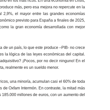
sino en los más ricos. En una economía en crisis,
 produce más, pero esa mejora no repercute en la
al 2,9%, el mayor entre las grandes economías
conómico previsto para España a finales de 2025,
o como la gran economía desarrollada con mejor
za de un país, lo que este produce –PIB- no crece
s la lógica de las leyes económicas del capital.
dquisitivo? ¡Pocos, por no decir ninguno! En el
lta, realmente es un sueldo menor.
 ricos, una minoría, acumulan casi el 60% de toda
dos de Oxfam Intermón. En contraste, la mitad más
os 185.000 millones de euros, con un aumento del