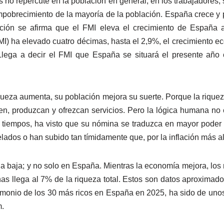
 no repercute en la población en general, en los trabajadores, 
 empobrecimiento de la mayoría de la población. España crece y
ción se afirma que el FMI eleva el crecimiento de España 
I) ha elevado cuatro décimas, hasta el 2,9%, el crecimiento e
 Llega a decir el FMI que España se situará el presente añ
iqueza aumenta, su población mejora su suerte. Porque la rique
n, produzcan y ofrezcan servicios. Pero la lógica humana no e
 tiempos, ha visto que su nómina se traduzca en mayor poder a
lados o han subido tan tímidamente que, por la inflación más a
 la baja; y no solo en España. Mientras la economía mejora, los
enas llega al 7% de la riqueza total. Estos son datos aproxima
trimonio de los 30 más ricos en España en 2025, ha sido de un
m.