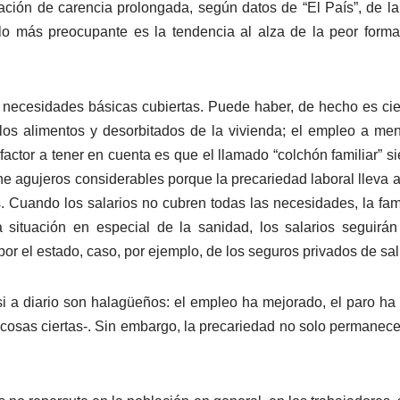
ación de carencia prolongada, según datos de “El País”, de l
lo más preocupante es la tendencia al alza de la peor forma
s necesidades básicas cubiertas. Puede haber, de hecho es ci
 los alimentos y desorbitados de la vivienda; el empleo a me
 factor a tener en cuenta es que el llamado “colchón familiar”
e agujeros considerables porque la precariedad laboral lleva añ
. Cuando los salarios no cubren todas las necesidades, la fa
la situación en especial de la sanidad, los salarios segui
or el estado, caso, por ejemplo, de los seguros privados de sal
i a diario son halagüeños: el empleo ha mejorado, el paro ha
, cosas ciertas-. Sin embargo, la precariedad no solo permane