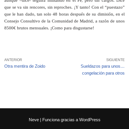
aunque –dice- seguirá militando en el PP, pero sin cargos. Dice
que se va sin rencores, sin reproches. ¡Y tanto! Con el “puestazo”
que le han dado, tan solo 48 horas después de su dimisión, en el
Consejo Consultivo de la Comunidad de Madrid, a razón de unos
8500€ brutos mensuales. ¡Como para disgustarse!
ANTERIOR
SIGUIENTE
Otra mentira de Zoido
Sueldazos para unos…
congelación para otros
Neve
| Funciona gracias a
WordPress