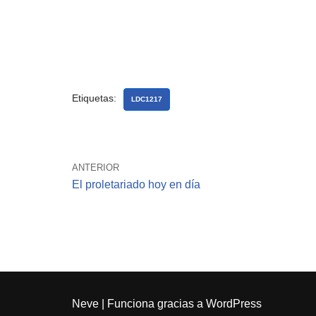
Etiquetas:
LDC1217
ANTERIOR
El proletariado hoy en día
Neve
| Funciona gracias a
WordPress