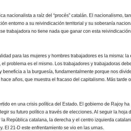
ca nacionalista a raíz del “procés” catalán. El nacionalismo, ta
n entorno a su reivindicación territorial y su soberanía naciona
ase trabajadora no tiene nada que ganar con esta reivindicación
lidad para las mujeres y hombres trabajadores es la misma: la ex
, el problema es el mismo. Los trabajadores y trabajadoras deb
eneficia a la burguesía, fundamentalmente porque nos divide
 hace años, que muestra el fracaso del capitalismo. Más tarde 
ertido en una crisis política del Estado. El gobierno de Rajoy h
gir su futuro político a través de elecciones. Al seguir la hoja 
la República catalana, la derecha y el centro izquierda catalan
. El 21-D este enfrentamiento se vio en las urnas.