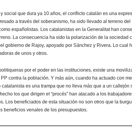
y social que dura ya 10 años, el conflicto catalán es una expr
resado a través del soberanismo, ha sido llevado al terreno del 
 como españolistas. Los catalanistas en la Generalitat han conse
terreno. La consecuencia ha sido la polarización de la sociedad 
del gobierno de Rajoy, apoyado por Sánchez y Rivera. Lo cual ha 
jadoras de unos y otros.
politiqueras por el poder en las instituciones, existe una movi
del PP contra la población. Y más aún, cuando ha actuado con me
catalanista es una trampa que no lleva más que a un callejón s
 hecho los que dirigen el “procés” han atacado a los trabajado
os. Los beneficiados de esta situación no son otros que la burgu
 los beneficios venales de los presupuestos.