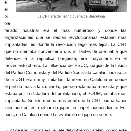
e
el
pr
La CNT era de hecho dueña de Barcelona
ole
tariado industrial era el más numeroso y dónde las
organizaciones que se decían revolucionarias estaban más
implantadas, es donde la revolución llegó más lejos. La CNT
que no intentaba convencer a sus militantes de que había que
defender a la república burguesa, era mayoritaria en el
movimiento obrero. La influencia del PSUC, surgido de la fusión
del Partido Comunista y del Partido Socialista catalán, incluso la
de la UGT eran muy limitadas. También en Cataluña es dónde
el partido más a la izquierda, que se reclamaba marxista y que
estaba por la dictadura del proletariado, el POUM, estaba más
implantado. Si bien mucho más débil que la CNT podría haber
intentado en esta situación jugar un papel independiente. Es,
pues, en Cataluña dónde la revolución se jugó su suerte.
El 20 de julio Companys, el jefe del gobierno catalán, consciente