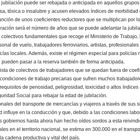
 jubilación puede ser rebajada o anticipada en aquellos grupos
a, tóxica o insalubre y acusen elevados índices de morbilidad 
unción de unos coeficientes reductores que se multiplican por l
ración será el número de años que se puede adelantar la jubila
 colectivos fundamentales que recoge el Ministerio de Trabajo,
sonal de vuelo, trabajadores ferroviarios, artistas, profesionales
icías locales. Además, existe el régimen especial para policías n
 pueden pasar a la reserva también de forma anticipada.
lista de colectivos de trabajadores que se quedan fuera de coef
 condiciones de trabajo precarias que sufren muchos trabajad
 requisitos de penosidad, peligrosidad, toxicidad o altos índice
uridad Social para rebajar la edad de jubilación.
onales del transporte de mercancías y viajeros a través de sus 
d influye en la conducción y que, debido a las condiciones labo
 gobiernos hasta ahora han hecho oídos sordos a esta reivindic
les en el territorio nacional, se estima en 300.000 en el transp
 cadena productiva y vital del país.