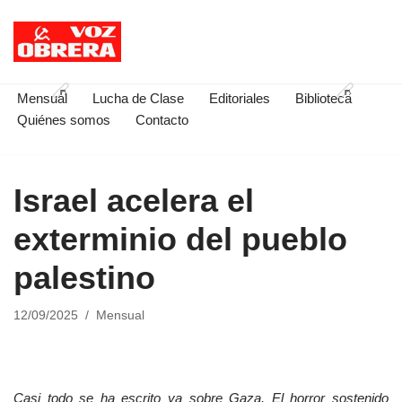
Saltar
al
contenido
Mensual
Lucha de Clase
Editoriales
Biblioteca
Quiénes somos
Contacto
Israel acelera el
exterminio del pueblo
palestino
12/09/2025
Mensual
Casi todo se ha escrito ya sobre Gaza. El horror sostenido