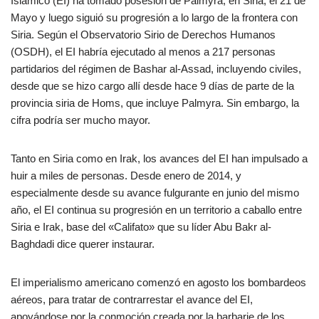
Islámico (EI) ha tomado posesión de Palmyra, en Siria, el 21 de
Mayo y luego siguió su progresión a lo largo de la frontera con
Siria. Según el Observatorio Sirio de Derechos Humanos
(OSDH), el EI habría ejecutado al menos a 217 personas
partidarios del régimen de Bashar al-Assad, incluyendo civiles,
desde que se hizo cargo allí desde hace 9 días de parte de la
provincia siria de Homs, que incluye Palmyra. Sin embargo, la
cifra podría ser mucho mayor.
Tanto en Siria como en Irak, los avances del EI han impulsado a
huir a miles de personas. Desde enero de 2014, y
especialmente desde su avance fulgurante en junio del mismo
año, el EI continua su progresión en un territorio a caballo entre
Siria e Irak, base del «Califato» que su líder Abu Bakr al-
Baghdadi dice querer instaurar.
El imperialismo americano comenzó en agosto los bombardeos
aéreos, para tratar de contrarrestar el avance del EI,
apoyándose por la conmoción creada por la barbarie de los