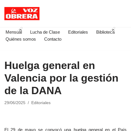
Saltar
al
contenido
Mensual
Lucha de Clase
Editoriales
Biblioteca
Quiénes somos
Contacto
Huelga general en
Valencia por la gestión
de la DANA
29/06/2025
Editoriales
El 29 de mayo se convocó una huelga general en el País