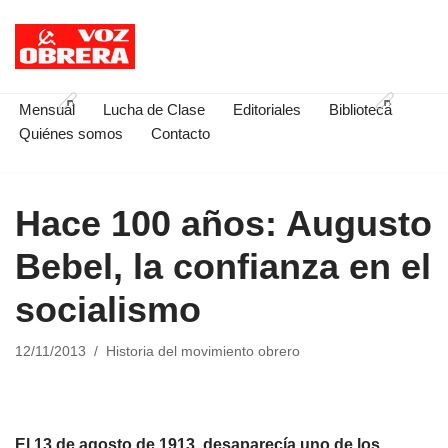
Saltar
al
contenido
Mensual
Lucha de Clase
Editoriales
Biblioteca
Quiénes somos
Contacto
Hace 100 años: Augusto
Bebel, la confianza en el
socialismo
12/11/2013
Historia del movimiento obrero
El 13 de agosto de 1913, desaparecía uno de los