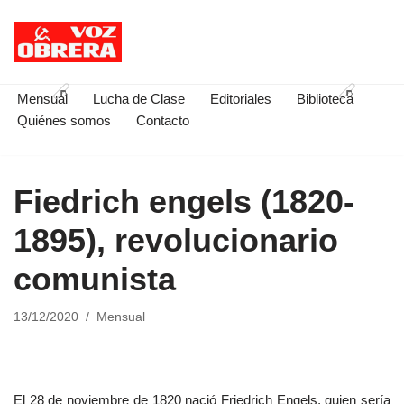
Saltar
al
contenido
Mensual
Lucha de Clase
Editoriales
Biblioteca
Quiénes somos
Contacto
Fiedrich engels (1820-
1895), revolucionario
comunista
13/12/2020
Mensual
El 28 de noviembre de 1820 nació Friedrich Engels, quien sería