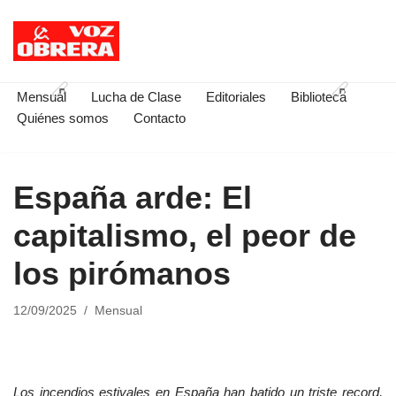
Saltar
al
contenido
Mensual
Lucha de Clase
Editoriales
Biblioteca
Quiénes somos
Contacto
España arde: El
capitalismo, el peor de
los pirómanos
12/09/2025
Mensual
Los incendios estivales en España han batido un triste record,