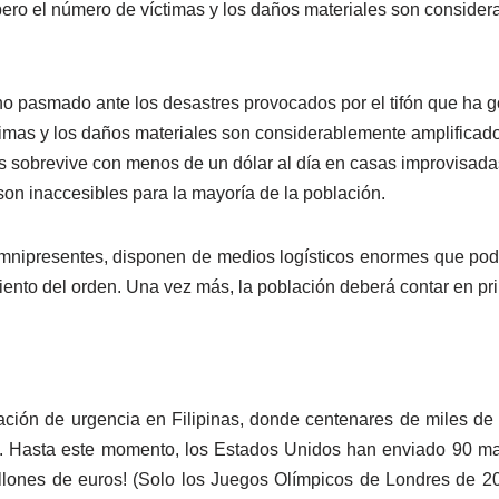
 pero el número de víctimas y los daños materiales son consider
 pasmado ante los desastres provocados por el tifón que ha gol
timas y los daños materiales son considerablemente amplificados 
as sobrevive con menos de un dólar al día en casas improvisadas
 son inaccesibles para la mayoría de la población.
s omnipresentes, disponen de medios logísticos enormes que pod
miento del orden. Una vez más, la población deberá contar en p
ación de urgencia en Filipinas, donde centenares de miles de 
ria. Hasta este momento, los Estados Unidos han enviado 90 m
llones de euros! (Solo los Juegos Olímpicos de Londres de 2