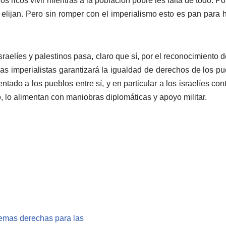
os ricos vivir mientras a la población pobre les falta de todo.
elijan. Pero sin romper con el imperialismo esto es pan para h
sraelíes y palestinos pasa, claro que sí, por el reconocimiento
ias imperialistas garantizará la igualdad de derechos de los pu
ntado a los pueblos entre sí, y en particular a los israelíes c
to, lo alimentan con maniobras diplomáticas y apoyo militar.
remas derechas para las