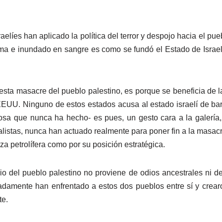
líes han aplicado la política del terror y despojo hacia el pu
orma e inundado en sangre es como se fundó el Estado de Isra
bo esta masacre del pueblo palestino, es porque se beneficia d
EUU. Ninguno de estos estados acusa al estado israelí de barb
cosa que nunca ha hecho- es pues, un gesto cara a la galería,
istas, nunca han actuado realmente para poner fin a la masacre
za petrolífera como por su posición estratégica.
o del pueblo palestino no proviene de odios ancestrales ni de 
radamente han enfrentado a estos dos pueblos entre sí y crea
te.