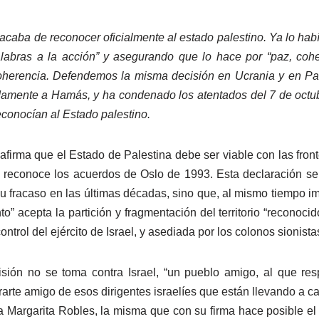
caba de reconocer oficialmente al estado palestino. Ya lo hab
labras a la acción” y asegurando que lo hace por “paz, cohe
oherencia. Defendemos la misma decisión en Ucrania y en Pa
amente a Hamás, y ha condenado los atentados del 7 de octu
econocían al Estado palestino.
firma que el Estado de Palestina debe ser viable con las fron
 reconoce los acuerdos de Oslo de 1993. Esta declaración se e
u fracaso en las últimas décadas, sino que, al mismo tiempo impl
nto” acepta la partición y fragmentación del territorio “reconoc
trol del ejército de Israel, y asediada por los colonos sionista
ión no se toma contra Israel, “un pueblo amigo, al que re
rarte amigo de esos dirigentes israelíes que están llevando a c
sa Margarita Robles, la misma que con su firma hace posible el